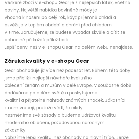
Veškeré zboží v e-shopu Gear je z nejlepších látek, včetně
bavlny. Největší nabídka bavlněné módy je
vhodná k nošení po celý rok, když příjemně chladí a
osvěžuje v teplém období a chrání před chladem
v zimě. Zaručujeme, že budete vypadat skvěle a cítit se
pohodlně při každé příležitosti.
Lepší ceny, než v e-shopu Gear, na celém webu nenajdete.
Záruka kvality v e-shopu Gear
Gear obchoduje již více než padesát let. Během této doby
jsme přiblížili nejlepší návrháře kvalitního
oblečení ženám a mužům v celé Evropě. V současné době
dodáváme po celém světě a poskytujeme
kvalitní a přijatelné náhrady známých značek. Zákazníci
k nám vracejí, protože vědí, že nikdy
nezměníme své zásady a budeme udržovat kvalitu
moderního oblečení, požadovanou náročnými
zákazníky.
Nabízíme lepší kvalitu, než obchody na hlavní třídě. Jenže