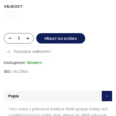
VELIKOST
:
L
-
+
PŘIDAT DO KOŠÍKU
Průvodce velikostmi
Dostupnost
Skladem
SKU
JAC290a
Popis
Tato vesta z prémiové kolekce GEAR spojuje italský styl
s praktičností pro české zimy. Hlavní zip YKK® odpuzuje