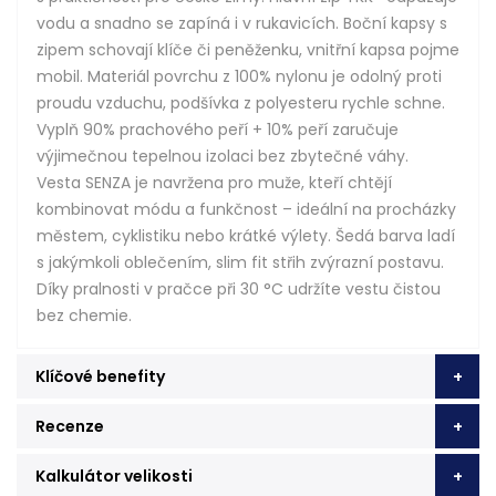
vodu a snadno se zapíná i v rukavicích. Boční kapsy s
zipem schovají klíče či peněženku, vnitřní kapsa pojme
mobil. Materiál povrchu z 100% nylonu je odolný proti
proudu vzduchu, podšívka z polyesteru rychle schne.
Vyplň 90% prachového peří + 10% peří zaručuje
výjimečnou tepelnou izolaci bez zbytečné váhy.
Vesta SENZA je navržena pro muže, kteří chtějí
kombinovat módu a funkčnost – ideální na procházky
městem, cyklistiku nebo krátké výlety. Šedá barva ladí
s jakýmkoli oblečením, slim fit střih zvýrazní postavu.
Díky pralnosti v pračce při 30 °C udržíte vestu čistou
bez chemie.
Klíčové benefity
Recenze
Kalkulátor velikosti