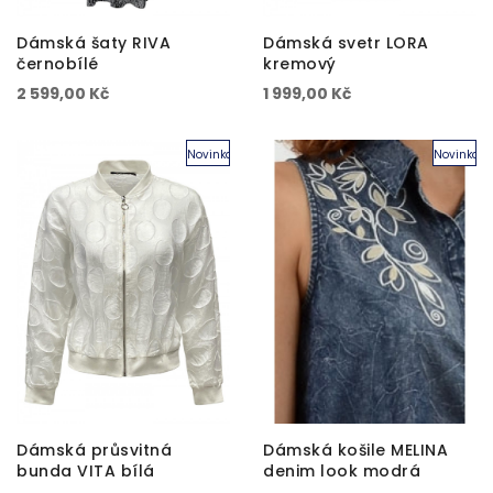
Dámská šaty RIVA
Dámská svetr LORA
černobílé
kremový
2 599,00 Kč
1 999,00 Kč
Novinka
Novinka
Dámská průsvitná
Dámská košile MELINA
bunda VITA bílá
denim look modrá