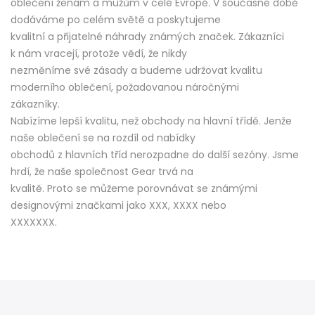
oblečení ženám a mužům v celé Evropě. V současné době
dodáváme po celém světě a poskytujeme
kvalitní a přijatelné náhrady známých značek. Zákazníci
k nám vracejí, protože vědí, že nikdy
nezměníme své zásady a budeme udržovat kvalitu
moderního oblečení, požadovanou náročnými
zákazníky.
Nabízíme lepší kvalitu, než obchody na hlavní třídě. Jenže
naše oblečení se na rozdíl od nabídky
obchodů z hlavních tříd nerozpadne do další sezóny. Jsme
hrdí, že naše společnost Gear trvá na
kvalitě. Proto se můžeme porovnávat se známými
designovými značkami jako XXX, XXXX nebo
XXXXXXX.