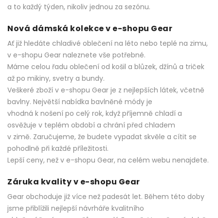
a to každý týden, nikoliv jednou za sezónu.
Nová dámská kolekce v e-shopu Gear
Ať již hledáte chladivé oblečení na léto nebo teplé na zimu,
v e-shopu Gear naleznete vše potřebné.
Máme celou řadu oblečení od košil a blůzek, džínů a triček
až po mikiny, svetry a bundy.
Veškeré zboží v e-shopu Gear je z nejlepších látek, včetně
bavlny. Největší nabídka bavlněné módy je
vhodná k nošení po celý rok, když příjemně chladí a
osvěžuje v teplém období a chrání před chladem
v zimě. Zaručujeme, že budete vypadat skvěle a cítit se
pohodlně při každé příležitosti.
Lepší ceny, než v e-shopu Gear, na celém webu nenajdete.
Záruka kvality v e-shopu Gear
Gear obchoduje již více než padesát let. Během této doby
jsme přiblížili nejlepší návrháře kvalitního