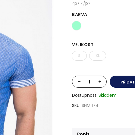
<p> </p>
BARVA
:
VELIKOST
:
S
XL
-
+
PŘIDAT
Dostupnost
Skladem
SKU
SHM1174
Popis