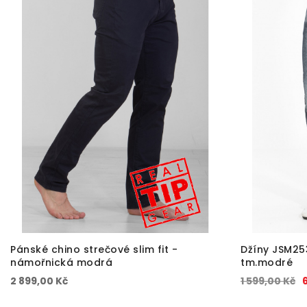
Pánské chino strečové slim fit -
Džíny JSM253
námořnická modrá
tm.modré
2 899,00 Kč
1 599,00 Kč