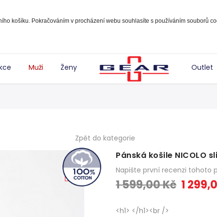
pního košíku. Pokračováním v procházení webu souhlasíte s používáním souborů co
kce
Muži
Ženy
Outlet
Zpět do kategorie
Pánská košile NICOLO sli
Sleva
Napište první recenzi tohoto 
-19%
1 599,00 Kč
1 299,
<h1> </h1><br />