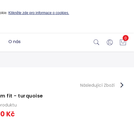
okie.
Klikněte zde pro informace o cookies.
0
O nás
Následující Zboží
m fit - turquoise
produktu
00 Kč