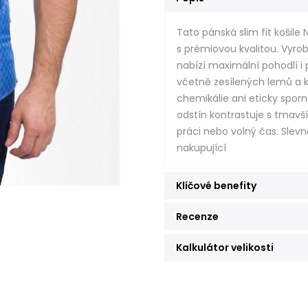
Tato pánská slim fit košile
s prémiovou kvalitou. Vyrob
nabízí maximální pohodlí i 
včetně zesílených lemů a kn
chemikálie ani eticky spor
odstín kontrastuje s tmavším
práci nebo volný čas. Slevn
nakupující
Klíčové benefity
Recenze
Kalkulátor velikosti