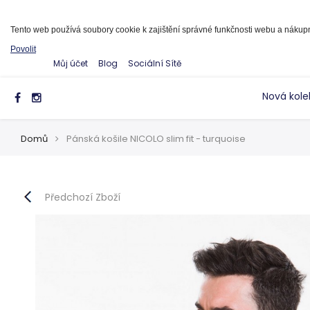
Informace o cookies
Tento web používá soubory cookie k zajištění správné funkčnosti webu a náku
Povolit
Můj účet
Blog
Sociální Sítě
Nová kole
Domů
Pánská košile NICOLO slim fit - turquoise
Předchozí Zboží