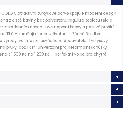
 NICOLO v atraktivní tyrkysové barvě spojuje moderní design
ená z čisté bavlny bez polyesteru, reguluje teplotu těla a
při celodenním nošení. Dvě náprsní kapsy a pečlivé prošití –
oflíků – zaručují dlouhou životnost. Žádné škodlivé
né výroby; volíme jen osvědčené dodavatele. Tyrkysový
i prvky, což ji činí univerzální pro neformální schůzky,
ěna z 1 599 Kč na 1 299 Kč – perfektní volba pro chytré