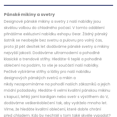
Pánské mikiny a svetry
Designové pánské mikiny a svetry z naší nabídky jsou
skvělou volbou do chladného počasí. V tomto oddělení
přinášíme exkluzivní nabídku eshopu Gear. Žádný pánský
šatník se neobejde bez svetru a pulovru pro volný čas,
proto již pět desítek let dodáváme pánské svetry a mikiny
nejvyšší jakosti. Dodáváme ultramoderní a pohodlné
klasické a trendové střihy. Hledáte-li teplé a pohodlné
oblečení na podzim, to vše je součástí naší nabídky.
Pečlivě vybíráme střihy a látky pro naší nabídku
designových pánských svetrů a mikin a
nikdy nezapomínáme na pohodlí naších zákazníků a jejich
módní požadavky. Hledáte-li velmi kvalitní pánskou mikinu
s kapucí, lehký jarní kardigan nebo svetr s výstřihem do V,
dodáváme veškeréoblečení tak, aby vydrželo mnoho let.
Víme, že hledáte kvalitní oblečení, které dobře chrání
před chladem. Kdo by nechtěl v tom také skvěle vypadat?