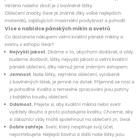
Většina našeho zboží je z bavlněné látky.
Oblečení značky Gear je známé díky volbě nejlepších
materiálů, zajišťujících maximální prodyšnost a pohodlí.
Více o nabídce pánských mikin a svetrů
Co dostanete nákupem velmi kvalitní pánské mikiny a
svetru v eshopu Gear?
Nejvyšší jakost.
Dbáme o to, abychom dodávali, a vždy
budeme dodávat, látky nejvyšší jakosti a velmi kvalitní
pánské oblečení, díky němuž jsme známým eshopem.
Jemnost
. Naše látky, zejména oblečení, vyrobené
z bavlněných látek, je jemné na dotek. Příjemně se nosí a
je pohodlné. Kvalita a řemeslné zpracování jsou patrny
z každého kousku oblečení.
Odolnost.
Přejete si, aby kvalitní mikina nebo svetr
vydržely dlouho a proto požadujete kvalitu. Chceme, aby
si zákazníci vždy mohli spolehnout na oblečení zn. Gear.
Dobře zahřeje.
Svetr, který nesplňuje svůj účel,
nepotřebujete. Nejlepší bavlna a další naše látky jsou