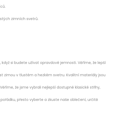
ců.
stých zimních svetrů.
 když si budete užívat opravdové jemnosti. Věříme, že lepší
t zimou v tlustém a hezkém svetru. Kvalitní materiály jsou
říme, že jsme vybrali nejlepší dostupné klasické střihy,
pořádku, přesto vyberte a zkuste naše oblečení, určitě