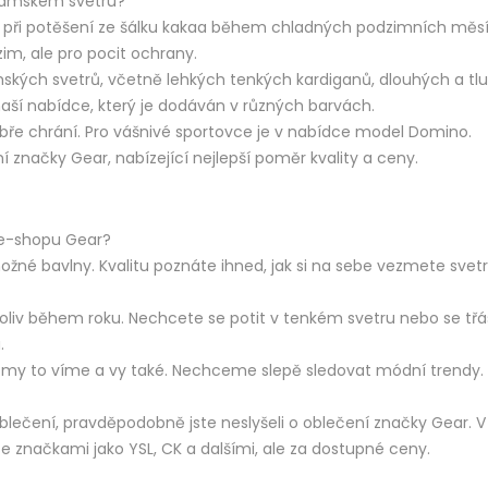
 dámském svetru?
 při potěšení ze šálku kakaa během chladných podzimních měsí
im, ale pro pocit ochrany.
ských svetrů, včetně lehkých tenkých kardiganů, dlouhých a tlu
aší nabídce, který je dodáván v různých barvách.
obře chrání. Pro vášnivé sportovce je v nabídce model Domino.
 značky Gear, nabízející nejlepší poměr kvality a ceny.
 e-shopu Gear?
žné bavlny. Kvalitu poznáte ihned, jak si na sebe vezmete svetr,
oliv během roku. Nechcete se potit v tenkém svetru nebo se třás
.
 my to víme a vy také. Nechceme slepě sledovat módní trendy. Vě
lečení, pravděpodobně jste neslyšeli o oblečení značky Gear. V 
se značkami jako YSL, CK a dalšími, ale za dostupné ceny.