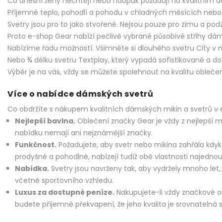
Co dnešní ženy nechtějí nebo naopak požadují na kvalitním
Příjemné teplo, pohodlí a pohodu v chladných měsících nebo
Svetry jsou pro to jako stvořené. Nejsou pouze pro zimu a podz
Proto e-shop Gear nabízí pečlivě vybrané působivé střihy dám
Nabízíme řadu možností. Všimněte si dlouhého svetru City v n
Nebo ¾ délku svetru Textplay, který vypadá sofistikovaně a d
Výběr je na vás, vždy se můžete spolehnout na kvalitu oblečení
Více o nabídce dámských svetrů
Co obdržíte s nákupem kvalitních dámských mikin a svetrů v
Nejlepší bavlna.
Oblečení značky Gear je vždy z nejlepší mo
nabídku nemají ani nejznámější značky.
Funkčnost.
Požadujete, aby svetr nebo mikina zahřála kdyk
prodyšné a pohodlné, nabízejí tudíž obě vlastnosti najednou
Nabídka.
Svetry jsou navrženy tak, aby vydržely mnoho let,
včetně sportovního vzhledu.
Luxus za dostupné peníze.
Nakupujete-li vždy značkové ob
budete příjemně překvapení, že jeho kvalita je srovnatelná 