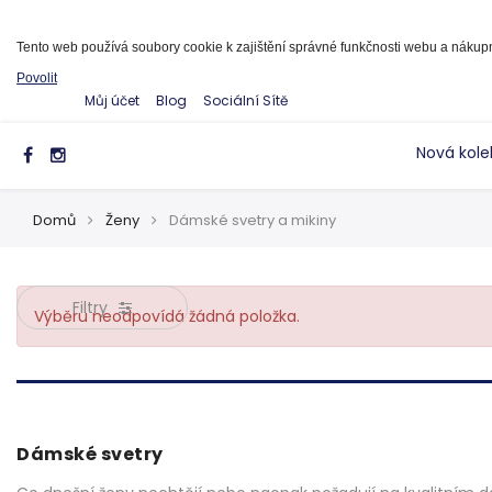
Informace o cookies
Tento web používá soubory cookie k zajištění správné funkčnosti webu a náku
Povolit
Můj účet
Blog
Sociální Sítě
Nová kole
Domů
Ženy
Dámské svetry a mikiny
Filtry
Výběru neodpovídá žádná položka.
Dámské svetry