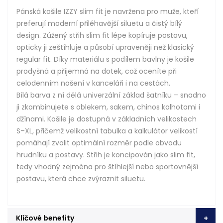
Pánská košile IZZY slim fit je navržena pro muže, kteří
preferují moderní přiléhavější siluetu a čistý bílý
design. Zúžený střih slim fit lépe kopíruje postavu,
opticky ji zeštíhluje a působí upraveněji než klasický
regular fit. Díky materiálu s podílem bavlny je košile
prodyšná a příjemná na dotek, což oceníte při
celodenním nošení v kanceláři i na cestách.
Bílá barva z ní dělá univerzální základ šatníku – snadno
ji zkombinujete s oblekem, sakem, chinos kalhotami i
džínami. Košile je dostupná v základních velikostech
S–XL, přičemž velikostní tabulka a kalkulátor velikostí
pomáhají zvolit optimální rozměr podle obvodu
hrudníku a postavy. Střih je koncipován jako slim fit,
tedy vhodný zejména pro štíhlejší nebo sportovnější
postavu, která chce zvýraznit siluetu.
Klíčové benefity